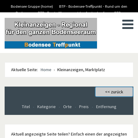
Bodensee Gruppe (home)
BTP - Bodensee-Treffpunkt - Rund um den
Bodensee
BTP - Boote-Wassersport-kaufen/verkaufen
BTP -
BTP - Kleinanzeigen
Stellenanzeigen/Jobs
Aktuelle Seite:
Home
Kleinanzeigen, Marktplatz
Titel
Kategorie
Orte
Preis
Entfernung
Aktuell angezeigte Seite teilen? Einfach einen der angezeigten