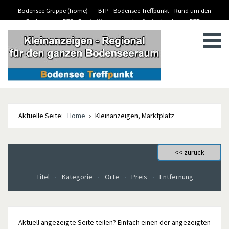
Bodensee Gruppe (home)
BTP - Bodensee-Treffpunkt - Rund um den
Bodensee
BTP - Boote-Wassersport-kaufen/verkaufen
BTP -
BTP - Kleinanzeigen
Stellenanzeigen/Jobs
Aktuelle Seite:
Home
Kleinanzeigen, Marktplatz
Titel
Kategorie
Orte
Preis
Entfernung
Aktuell angezeigte Seite teilen? Einfach einen der angezeigten