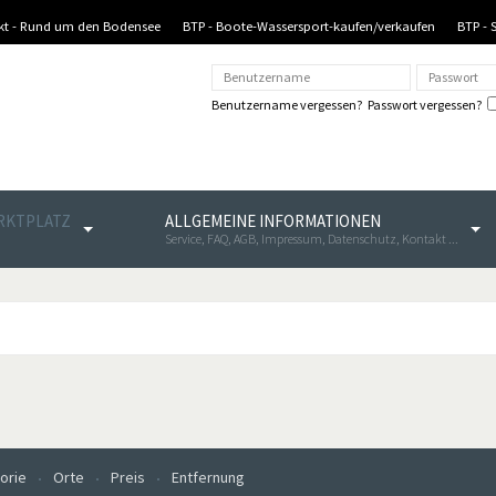
nkt - Rund um den Bodensee
BTP - Boote-Wassersport-kaufen/verkaufen
BTP - 
Benutzername vergessen?
Passwort vergessen?
ARKTPLATZ
ALLGEMEINE INFORMATIONEN
Service, FAQ, AGB, Impressum, Datenschutz, Kontakt ...
orie
Orte
Preis
Entfernung