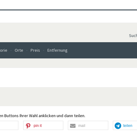
Suc
orie
Orte
Preis
Entfernung
n Buttons Ihrer Wahl anklicken und dann teilen.
pin it
mail
teilen