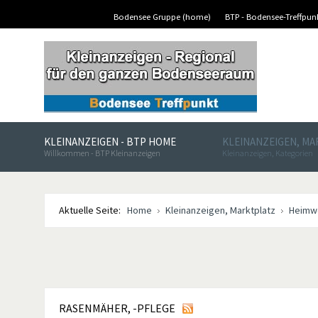
Bodensee Gruppe (home)
BTP - Bodensee-Treffpu
KLEINANZEIGEN - BTP HOME
KLEINANZEIGEN, M
Willkommen - BTP Kleinanzeigen
Kleinanzeigen, Kategorien
Aktuelle Seite:
Home
Kleinanzeigen, Marktplatz
Heimwe
RASENMÄHER, -PFLEGE