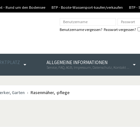
nkt - Rund um den Bodensee
BTP - Boote-Wassersport-kaufen/verkaufen
BTP - 
Benutzername vergessen?
Passwort vergessen?
ARKTPLATZ
ALLGEMEINE INFORMATIONEN
Service, FAQ, AGB, Impressum, Datenschutz, Kontakt ...
rker, Garten
Rasenmäher, -pflege