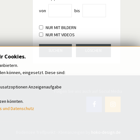
von
bis
NUR MIT BILDERN
NUR MIT VIDEOS
SUCHEN
LÖSCHEN
r Cookies.
anbietern.
n können, eingesetzt. Diese sind:
i Zusatzoptionen Anzeigenaufgabe
Folgen Sie uns auch auf Social Media
tzen könnten.
s und Datenschutz
Bodensee Treffpunkt - Kleinanzeigen by
hoko-design.de