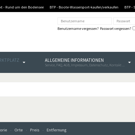
nkt - Rund um den Bodensee
BTP - Boote-Wassersport-kaufen/verkaufen
BTP - 
Benutzername vergessen?
Passwort vergessen?
ARKTPLATZ
ALLGEMEINE INFORMATIONEN
Service, FAQ, AGB, Impressum, Datenschutz, Kontakt ...
orie
Orte
Preis
Entfernung