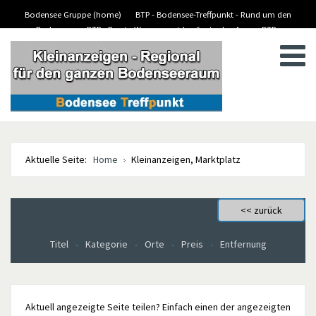
Bodensee Gruppe (home)
BTP - Bodensee-Treffpunkt - Rund um den
Bodensee
BTP - Boote-Wassersport-kaufen/verkaufen
BTP -
BTP - Kleinanzeigen
Stellenanzeigen/Jobs
Aktuelle Seite:
Home
Kleinanzeigen, Marktplatz
Titel
Kategorie
Orte
Preis
Entfernung
Aktuell angezeigte Seite teilen? Einfach einen der angezeigten