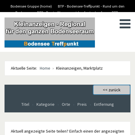
Bodensee Gruppe (home)
BTP - Bodensee-Treffpunkt - Rund um den
Bodensee
BTP - Boote-Wassersport-kaufen/verkaufen
BTP -
BTP - Kleinanzeigen
Stellenanzeigen/Jobs
Aktuelle Seite:
Home
Kleinanzeigen, Marktplatz
Titel
Kategorie
Orte
Preis
Entfernung
Aktuell angezeigte Seite teilen? Einfach einen der angezeigten