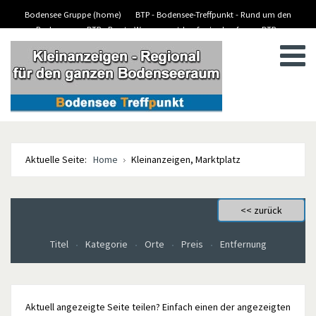
Bodensee Gruppe (home)
BTP - Bodensee-Treffpunkt - Rund um den
Bodensee
BTP - Boote-Wassersport-kaufen/verkaufen
BTP -
BTP - Kleinanzeigen
Stellenanzeigen/Jobs
Aktuelle Seite:
Home
Kleinanzeigen, Marktplatz
Titel
Kategorie
Orte
Preis
Entfernung
Aktuell angezeigte Seite teilen? Einfach einen der angezeigten