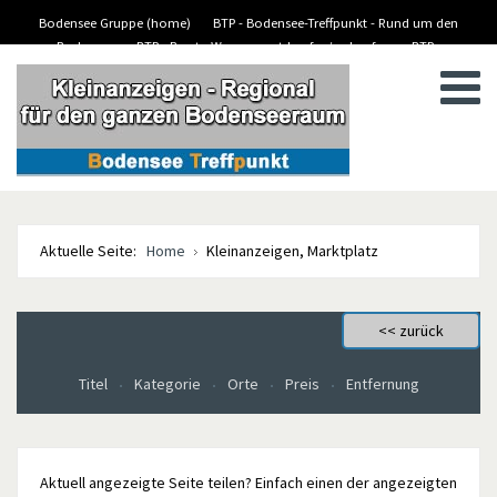
Bodensee Gruppe (home)
BTP - Bodensee-Treffpunkt - Rund um den
Bodensee
BTP - Boote-Wassersport-kaufen/verkaufen
BTP -
BTP - Kleinanzeigen
Stellenanzeigen/Jobs
Aktuelle Seite:
Home
Kleinanzeigen, Marktplatz
Titel
Kategorie
Orte
Preis
Entfernung
Aktuell angezeigte Seite teilen? Einfach einen der angezeigten