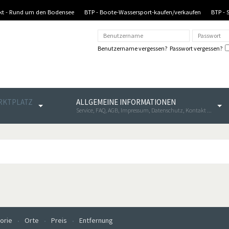
nkt - Rund um den Bodensee
BTP - Boote-Wassersport-kaufen/verkaufen
BTP - 
Benutzername vergessen?
Passwort vergessen?
ARKTPLATZ
ALLGEMEINE INFORMATIONEN
Service, FAQ, AGB, Impressum, Datenschutz, Kontakt ...
orie
Orte
Preis
Entfernung