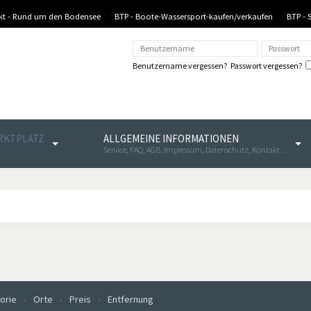
nkt - Rund um den Bodensee
BTP - Boote-Wassersport-kaufen/verkaufen
BTP - 
Benutzername vergessen?
Passwort vergessen?
ARKTPLATZ
ALLGEMEINE INFORMATIONEN
Service, FAQ, AGB, Impressum, Datenschutz, Kontakt ...
orie
Orte
Preis
Entfernung