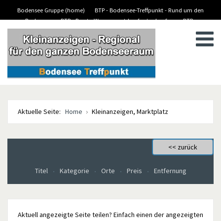
Bodensee Gruppe (home)
BTP - Bodensee-Treffpunkt - Rund um den
Bodensee
BTP - Boote-Wassersport-kaufen/verkaufen
BTP -
BTP - Kleinanzeigen
Stellenanzeigen/Jobs
Aktuelle Seite:
Home
Kleinanzeigen, Marktplatz
Titel
Kategorie
Orte
Preis
Entfernung
Aktuell angezeigte Seite teilen? Einfach einen der angezeigten