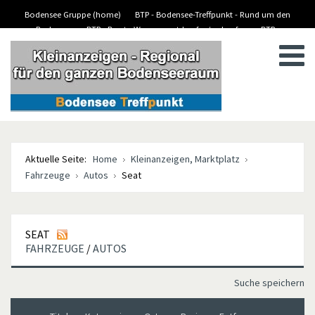
Bodensee Gruppe (home)
BTP - Bodensee-Treffpunkt - Rund um den
Bodensee
BTP - Boote-Wassersport-kaufen/verkaufen
BTP -
BTP - Kleinanzeigen
Stellenanzeigen/Jobs
Aktuelle Seite:
Home
Kleinanzeigen, Marktplatz
Fahrzeuge
Autos
Seat
SEAT
FAHRZEUGE
/
AUTOS
Suche speichern