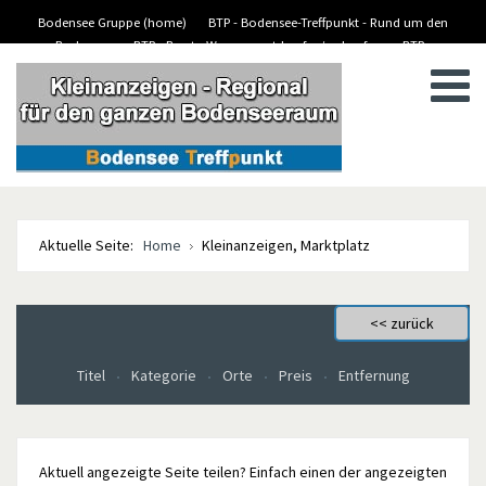
Bodensee Gruppe (home)
BTP - Bodensee-Treffpunkt - Rund um den
Bodensee
BTP - Boote-Wassersport-kaufen/verkaufen
BTP -
BTP - Kleinanzeigen
Stellenanzeigen/Jobs
Aktuelle Seite:
Home
Kleinanzeigen, Marktplatz
Titel
Kategorie
Orte
Preis
Entfernung
Aktuell angezeigte Seite teilen? Einfach einen der angezeigten