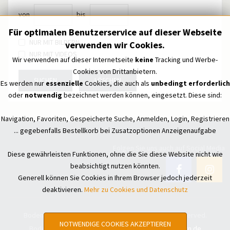
von
bis
Für optimalen Benutzerservice auf dieser Webseite
NUR MIT BILDERN
verwenden wir Cookies.
NUR MIT VIDEOS
Wir verwenden auf dieser Internetseite
keine
Tracking und Werbe-
Cookies von Drittanbietern.
SUCHEN
LÖSCHEN
Es werden nur
essenzielle
Cookies, die auch als
unbedingt erforderlich
oder
notwendig
bezeichnet werden können, eingesetzt. Diese sind:
Navigation, Favoriten, Gespeicherte Suche, Anmelden, Login, Registrieren
... gegebenfalls Bestellkorb bei Zusatzoptionen Anzeigenaufgabe
Folgen Sie uns auch auf Social Media
Diese gewährleisten Funktionen, ohne die Sie diese Website nicht wie
beabsichtigt nutzen könnten.
Generell können Sie Cookies in Ihrem Browser jedoch jederzeit
deaktivieren.
Mehr zu Cookies und Datenschutz
Bodensee Treffpunkt - Kleinanzeigen © All Rights Reserved.
NOTWENDIGE COOKIES AKZEPTIEREN
Bodensee Treffpunkt - Kleinanzeigen by
hoko-design.de