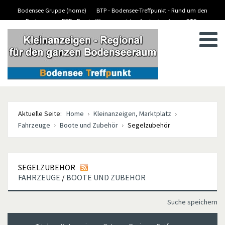
Bodensee Gruppe (home)
BTP - Bodensee-Treffpunkt - Rund um den
Bodensee
BTP - Boote-Wassersport-kaufen/verkaufen
BTP -
BTP - Kleinanzeigen
Stellenanzeigen/Jobs
Aktuelle Seite:
Home
Kleinanzeigen, Marktplatz
Fahrzeuge
Boote und Zubehör
Segelzubehör
SEGELZUBEHÖR
FAHRZEUGE
/
BOOTE UND ZUBEHÖR
Suche speichern