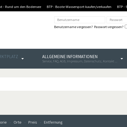
nkt - Rund um den Bodensee
BTP - Boote-Wassersport-kaufen/verkaufen
BTP - 
Benutzername vergessen?
Passwort vergessen?
ARKTPLATZ
ALLGEMEINE INFORMATIONEN
Service, FAQ, AGB, Impressum, Datenschutz, Kontakt ...
orie
Orte
Preis
Entfernung