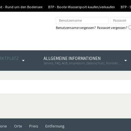
nkt - Rund um den Bodensee
BTP - Boote-Wassersport-kaufen/verkaufen
BTP - 
Benutzername vergessen?
Passwort vergessen?
ARKTPLATZ
ALLGEMEINE INFORMATIONEN
Service, FAQ, AGB, Impressum, Datenschutz, Kontakt ...
orie
Orte
Preis
Entfernung