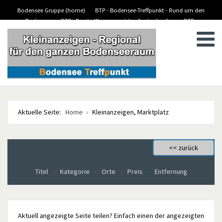
Bodensee Gruppe (home)
BTP - Bodensee-Treffpunkt - Rund um den
Bodensee
BTP - Boote-Wassersport-kaufen/verkaufen
BTP -
BTP - Kleinanzeigen
Stellenanzeigen/Jobs
Aktuelle Seite:
Home
Kleinanzeigen, Marktplatz
Titel
Kategorie
Orte
Preis
Entfernung
Aktuell angezeigte Seite teilen? Einfach einen der angezeigten