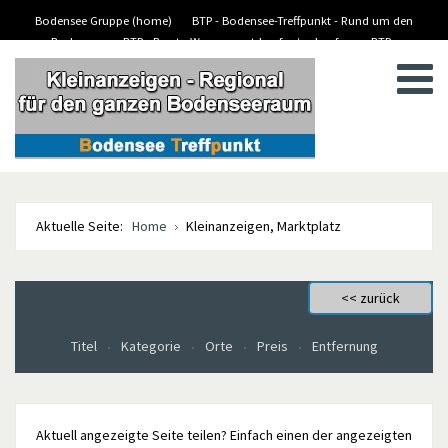
Bodensee Gruppe (home)
BTP - Bodensee-Treffpunkt - Rund um den
Bodensee
BTP - Boote-Wassersport-kaufen/verkaufen
BTP -
BTP - Kleinanzeigen
Stellenanzeigen/Jobs
Aktuelle Seite:
Home
Kleinanzeigen, Marktplatz
Titel
Kategorie
Orte
Preis
Entfernung
Aktuell angezeigte Seite teilen? Einfach einen der angezeigten