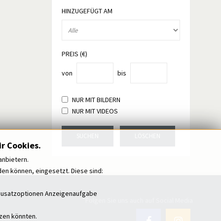
HINZUGEFÜGT AM
PREIS (€)
von
bis
NUR MIT BILDERN
NUR MIT VIDEOS
SUCHEN
LÖSCHEN
r Cookies.
anbietern.
n können, eingesetzt. Diese sind:
i Zusatzoptionen Anzeigenaufgabe
Folgen Sie uns auch auf Social Media
tzen könnten.