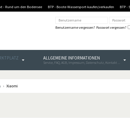
nkt - Rund um den Bodensee
BTP - Boote-Wassersport-kaufen/verkaufen
BTP - 
Benutzername vergessen?
Passwort vergessen?
ARKTPLATZ
ALLGEMEINE INFORMATIONEN
Service, FAQ, AGB, Impressum, Datenschutz, Kontakt ...
s
Xiaomi