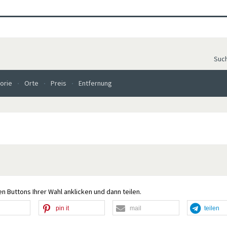
Suc
orie
Orte
Preis
Entfernung
n Buttons Ihrer Wahl anklicken und dann teilen.
pin it
mail
teilen