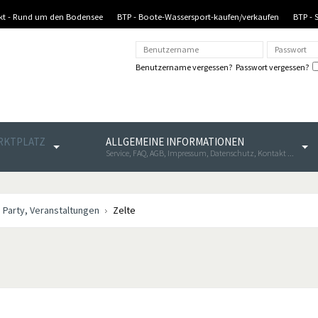
nkt - Rund um den Bodensee
BTP - Boote-Wassersport-kaufen/verkaufen
BTP - 
Benutzername vergessen?
Passwort vergessen?
ARKTPLATZ
ALLGEMEINE INFORMATIONEN
Service, FAQ, AGB, Impressum, Datenschutz, Kontakt ...
, Party, Veranstaltungen
Zelte