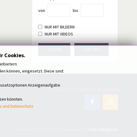
von
bis
NUR MIT BILDERN
NUR MIT VIDEOS
SUCHEN
LÖSCHEN
r Cookies.
anbietern.
n können, eingesetzt. Diese sind:
i Zusatzoptionen Anzeigenaufgabe
Folgen Sie uns auch auf Social Media
tzen könnten.
s und Datenschutz
Bodensee Treffpunkt - Kleinanzeigen by
hoko-design.de