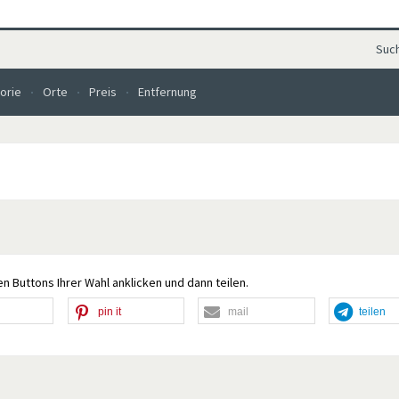
Suc
orie
Orte
Preis
Entfernung
n Buttons Ihrer Wahl anklicken und dann teilen.
pin it
mail
teilen