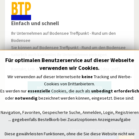
Einfach und schnell
Ihr Unternehmen auf Bodensee Treffpunkt - Rund um den
Bodensee
Sie können auf Bodensee Treffpunkt - Rund um den Bodensee
natürlich auch kostenlos Ihr Unternehmen eintragen.
Für optimalen Benutzerservice auf dieser Webseite
Inserieren Sie mit ausführlicher Beschreibung, Bilder, Label,
verwenden wir Cookies.
Kontakt, Link zur Homepage, Video, Dokumente (.doc .pdf)
u.v.m.
Wir verwenden auf dieser Internetseite
keine
Tracking und Werbe-
Cookies von Drittanbietern.
IHR UNTERNEHMEN JETZT EINTRAGEN
Es werden nur
essenzielle
Cookies, die auch als
unbedingt erforderlich
oder
notwendig
bezeichnet werden können, eingesetzt. Diese sind:
Navigation, Favoriten, Gespeicherte Suche, Anmelden, Login, Registrieren
... gegebenfalls Bestellkorb bei Zusatzoptionen Anzeigenaufgabe
Folgen Sie uns auch auf Social Media
Diese gewährleisten Funktionen, ohne die Sie diese Website nicht wie