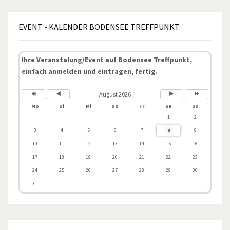
EVENT
- KALENDER BODENSEE TREFFPUNKT
Ihre Veranstalung/Event auf Bodensee Treffpunkt,
einfach anmelden und eintragen, fertig.
August 2026
Mo
Di
Mi
Do
Fr
Sa
So
1
2
3
4
5
6
7
8
9
10
11
12
13
14
15
16
17
18
19
20
21
22
23
24
25
26
27
28
29
30
31