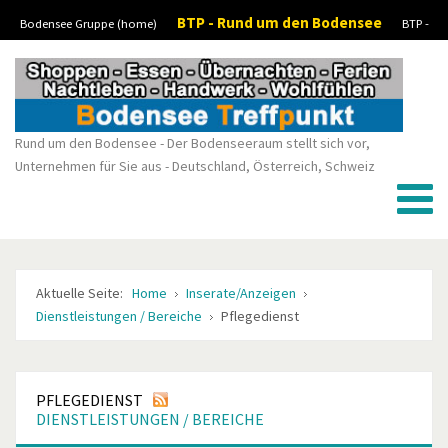
BTP - Rund um den Bodensee
Bodensee Gruppe (home)
BTP -
Vorheriges
Vorheriger
Nächstes
Nächstes
Boote-Wassersport-kaufen/verkaufen
BTP - Stellenanzeigen/Jobs
BTP -
Jahr
Monat
Monat
Jahr
Kleinanzeigen
Rund um den Bodensee - Der Bodenseeraum stellt sich vor,
Unternehmen für Sie aus - Deutschland, Österreich, Schweiz
Aktuelle Seite:
Home
Inserate/Anzeigen
Dienstleistungen / Bereiche
Pflegedienst
PFLEGEDIENST
DIENSTLEISTUNGEN / BEREICHE