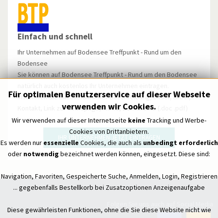
Einfach und schnell
Ihr Unternehmen auf Bodensee Treffpunkt - Rund um den
Bodensee
Sie können auf Bodensee Treffpunkt - Rund um den Bodensee
natürlich auch kostenlos Ihr Unternehmen eintragen.
Für optimalen Benutzerservice auf dieser Webseite
Inserieren Sie mit ausführlicher Beschreibung, Bilder, Label,
verwenden wir Cookies.
Kontakt, Link zur Homepage, Video, Dokumente (.doc .pdf)
u.v.m.
Wir verwenden auf dieser Internetseite
keine
Tracking und Werbe-
Cookies von Drittanbietern.
IHR UNTERNEHMEN JETZT EINTRAGEN
Es werden nur
essenzielle
Cookies, die auch als
unbedingt erforderlich
oder
notwendig
bezeichnet werden können, eingesetzt. Diese sind:
Navigation, Favoriten, Gespeicherte Suche, Anmelden, Login, Registrieren
... gegebenfalls Bestellkorb bei Zusatzoptionen Anzeigenaufgabe
Folgen Sie uns auch auf Social Media
Diese gewährleisten Funktionen, ohne die Sie diese Website nicht wie