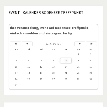
EVENT
- KALENDER BODENSEE TREFFPUNKT
Ihre Veranstalung/Event auf Bodensee Treffpunkt,
einfach anmelden und eintragen, fertig.
August 2026
Mo
Di
Mi
Do
Fr
Sa
So
1
2
3
4
5
6
7
8
9
10
11
12
13
14
15
16
17
18
19
20
21
22
23
24
25
26
27
28
29
30
31