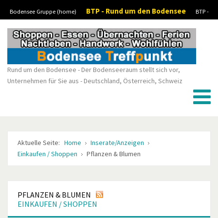
BTP - Rund um den Bodensee
Bodensee Gruppe (home)
BTP -
Vorheriges
Vorheriger
Nächstes
Nächstes
Boote-Wassersport-kaufen/verkaufen
BTP - Stellenanzeigen/Jobs
BTP -
Jahr
Monat
Monat
Jahr
Kleinanzeigen
Rund um den Bodensee - Der Bodenseeraum stellt sich vor,
Unternehmen für Sie aus - Deutschland, Österreich, Schweiz
Aktuelle Seite:
Home
Inserate/Anzeigen
Einkaufen / Shoppen
Pflanzen & Blumen
PFLANZEN & BLUMEN
EINKAUFEN / SHOPPEN