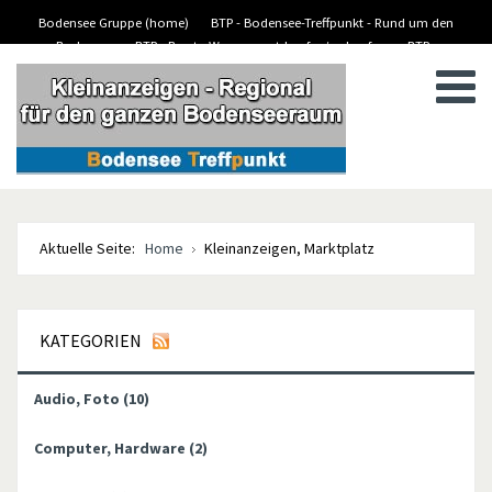
Bodensee Gruppe (home)
BTP - Bodensee-Treffpunkt - Rund um den
Bodensee
BTP - Boote-Wassersport-kaufen/verkaufen
BTP -
BTP - Kleinanzeigen
Stellenanzeigen/Jobs
Aktuelle Seite:
Home
Kleinanzeigen, Marktplatz
KATEGORIEN
Audio, Foto
(10)
Computer, Hardware
(2)