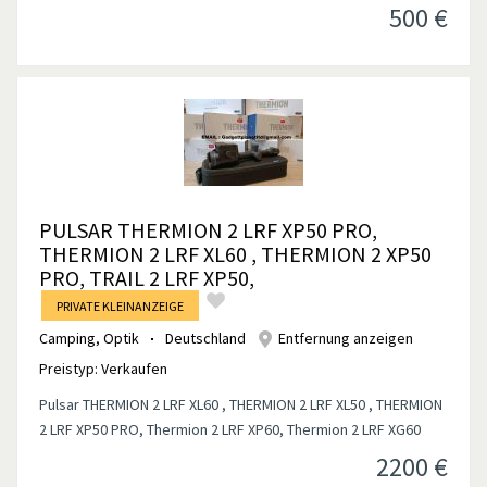
500
€
PULSAR THERMION 2 LRF XP50 PRO,
THERMION 2 LRF XL60 , THERMION 2 XP50
PRO, TRAIL 2 LRF XP50,
PRIVATE KLEINANZEIGE
Camping
,
Optik
Deutschland
Entfernung anzeigen
Preistyp:
Verkaufen
Pulsar THERMION 2 LRF XL60 , THERMION 2 LRF XL50 , THERMION
2 LRF XP50 PRO, Thermion 2 LRF XP60, Thermion 2 LRF XG60
2200
€