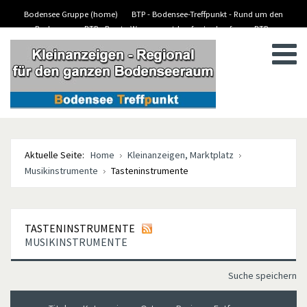
Bodensee Gruppe (home)
BTP - Bodensee-Treffpunkt - Rund um den
Bodensee
BTP - Boote-Wassersport-kaufen/verkaufen
BTP -
BTP - Kleinanzeigen
Stellenanzeigen/Jobs
Aktuelle Seite:
Home
Kleinanzeigen, Marktplatz
Musikinstrumente
Tasteninstrumente
TASTENINSTRUMENTE
MUSIKINSTRUMENTE
Suche speichern