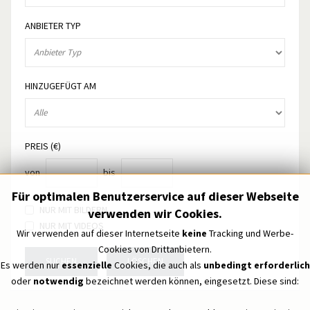
ANBIETER TYP
HINZUGEFÜGT AM
PREIS (€)
von
bis
Für optimalen Benutzerservice auf dieser Webseite
NUR MIT BILDERN
verwenden wir Cookies.
NUR MIT VIDEOS
Wir verwenden auf dieser Internetseite
keine
Tracking und Werbe-
Cookies von Drittanbietern.
SUCHEN
LÖSCHEN
Es werden nur
essenzielle
Cookies, die auch als
unbedingt erforderlich
oder
notwendig
bezeichnet werden können, eingesetzt. Diese sind: